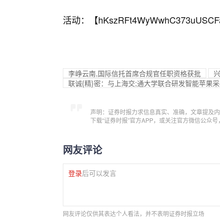
活动：【
hKszRFt4WyWwhC373uUSCF
李峥云南,国际信托首席合规官任职资格获批
联诚{精}密：与上海交;通大学联合研发智能苹果
声明：证券时报力求信息真实、准确，文章提及内
下载“证券时报”官方APP，或关注官方微信公众
网友评论
登录
后可以发言
网友评论仅供其表达个人看法，并不表明证券时报立场